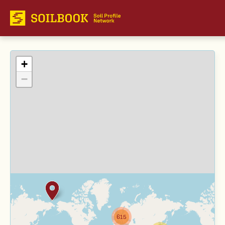
+
−
615