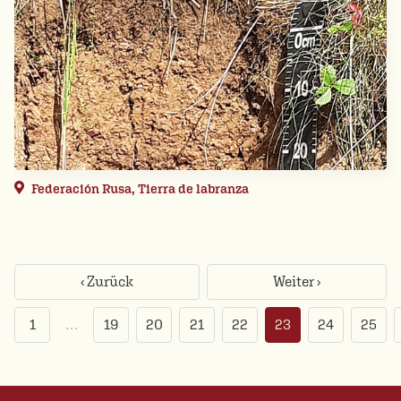
Federación Rusa, Tierra de labranza
‹ Zurück
Weiter ›
1
…
19
20
21
22
23
24
25