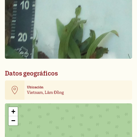
Datos geográficos
Ubicación
Vietnam, Lâm Đồng
Leaflet
| Card data ©
OpenStreetMap
+
−