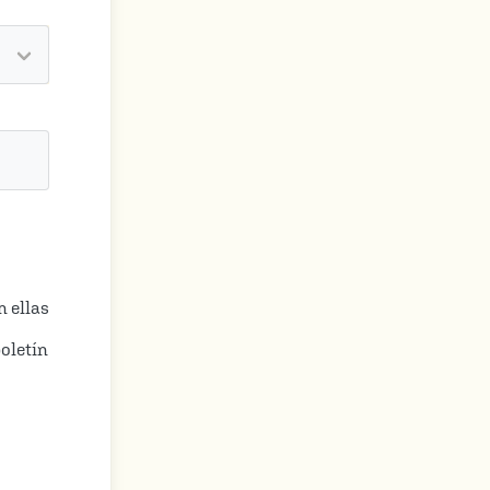
n ellas
oletín