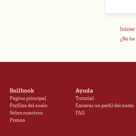
are
a
huma
ignor
Iniciar
this
¿No ha 
field
Soilbook
Ayuda
Página principal
Tutorial
Perfiles del suelo
Excavar un perfil del suelo
Sobre nosotros
FAQ
Prensa