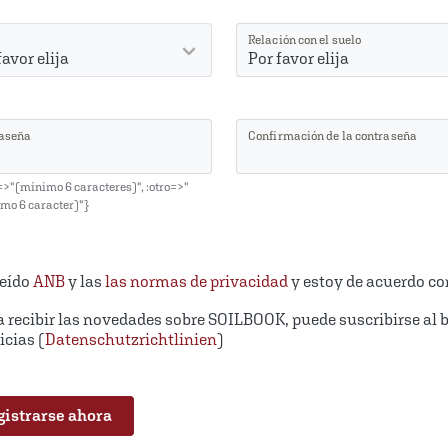
Relación con el suelo
favor elija
aseña
Confirmación de la contraseña
=>"(mínimo 6 caracteres)", :otro=>"
mo 6 caracter)"}
leído
ANB
y las
las normas de privacidad
y estoy de acuerdo co
 recibir las novedades sobre SOILBOOK, puede suscribirse al b
icias (
Datenschutzrichtlinien
)