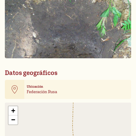
Datos geográficos
Ubicación
Federación Rusa
Leaflet
| Card data ©
OpenStreetMap
+
−