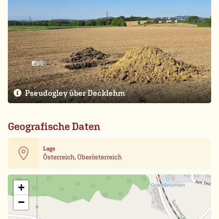
Pseudogley über Decklehm
Geografische Daten
Lage
Österreich, Oberösterreich
Leaflet
| Card data ©
OpenStreetMap
+
−