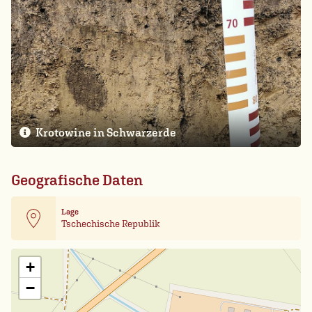
Krotowine in Schwarzerde
Geografische Daten
Lage
Tschechische Republik
Leaflet
| Card data ©
OpenStreetMap
+
−