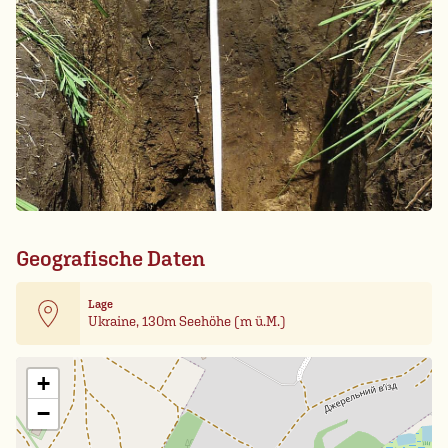
Geografische Daten
Lage
Ukraine, 130m Seehöhe (m ü.M.)
Leaflet
| Card data ©
OpenStreetMap
+
−