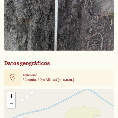
Datos geográficos
Ubicación
Ucrania, 90m Altitud (m s.n.m.)
Leaflet
| Card data ©
OpenStreetMap
+
−