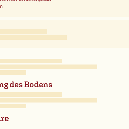
n
ng des Bodens
re