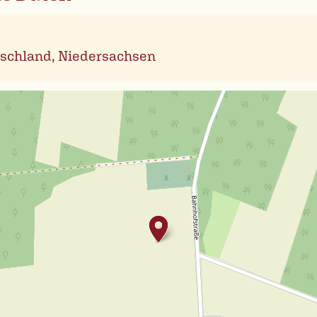
schland, Niedersachsen
Leafl