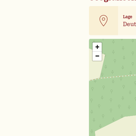
Lage
Deut
+
−