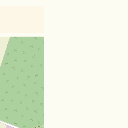
et
| Card data ©
OpenStreetMap