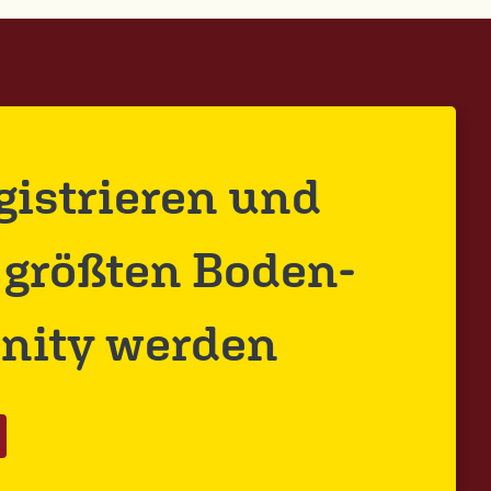
egistrieren und
r größten Boden-
ity werden