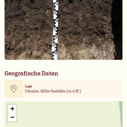
Geografische Daten
Lage
Ukraine, 160m Seehöhe (m ü.M.)
Leaflet
| Card data ©
OpenStreetMap
+
−