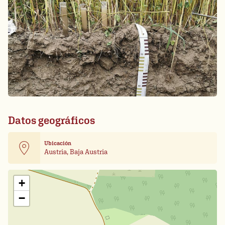
Datos geográficos
Ubicación
Austria, Baja Austria
Leaflet
| Card data ©
OpenStreetMap
+
−