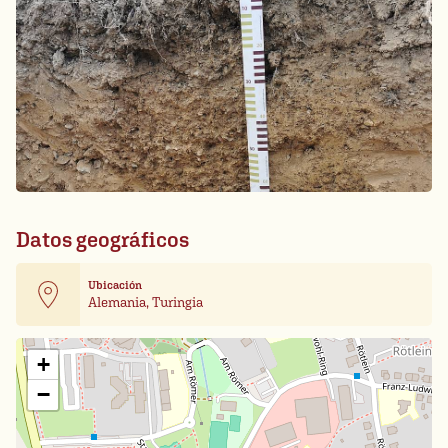
Datos geográficos
Ubicación
Alemania, Turingia
Leaflet
| Card data ©
OpenStreetMap
+
−