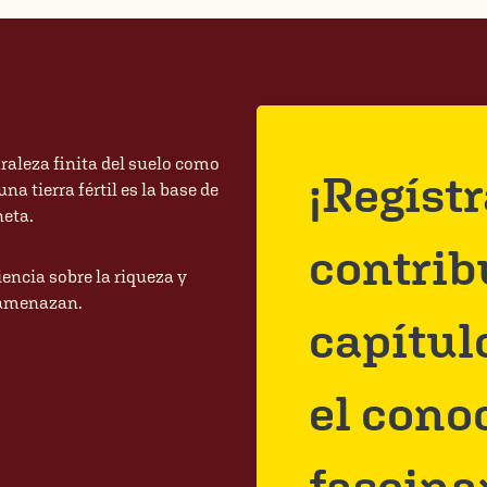
turaleza finita del suelo como
¡Regíst
a tierra fértil es la base de
neta.
contrib
encia sobre la riqueza y
s amenazan.
capítul
el cono
fascina