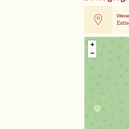
Ubica
Esta
+
−