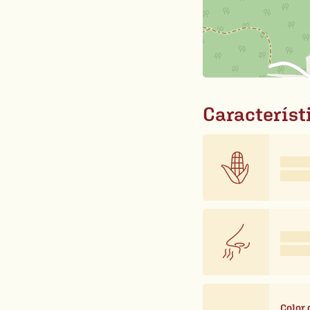
Característ
Color 