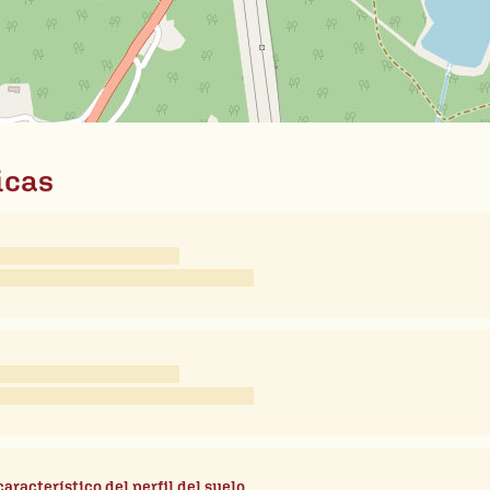
icas
característico del perfil del suelo