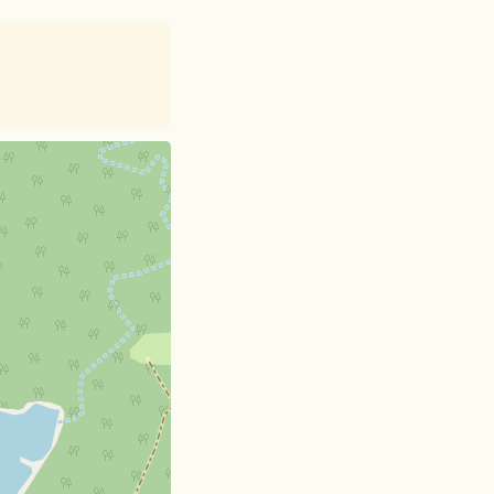
et
| Card data ©
OpenStreetMap