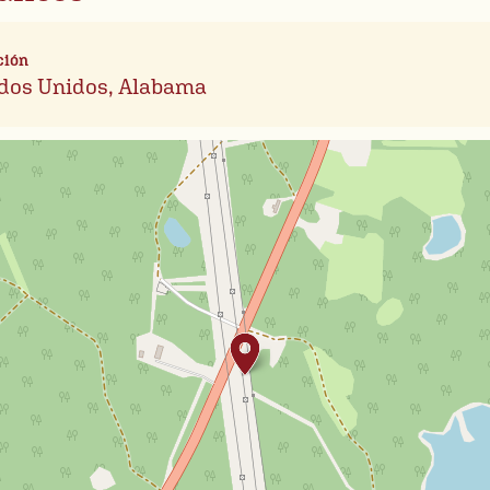
ción
dos Unidos, Alabama
Leafl