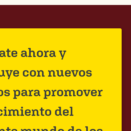
rate ahora y
uye con nuevos
os para promover
cimiento del
nte mundo de los