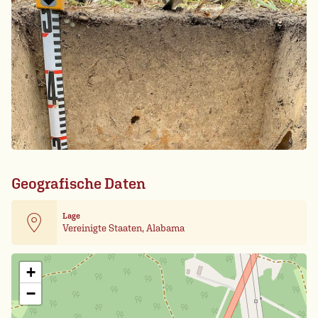
Geografische Daten
Lage
Vereinigte Staaten, Alabama
Leaflet
| Card data ©
OpenStreetMap
+
−