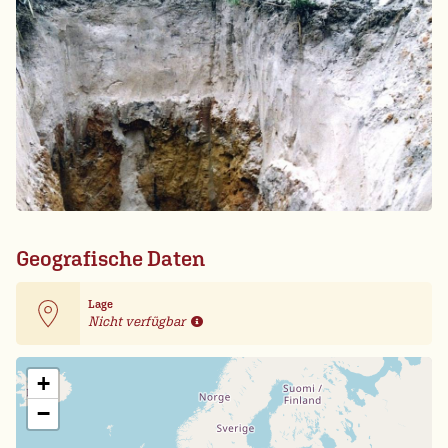
Geografische Daten
Lage
Nicht verfügbar
Leaflet
| Card data ©
OpenStreetMap
+
−