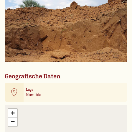
Geografische Daten
Lage
Namibia
Leaflet
| Card data ©
OpenStreetMap
+
−