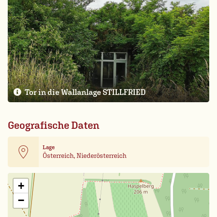
Tor in die Wallanlage STILLFRIED
Geografische Daten
Lage
Österreich, Niederösterreich
Leaflet
| Card data ©
OpenStreetMap
+
−