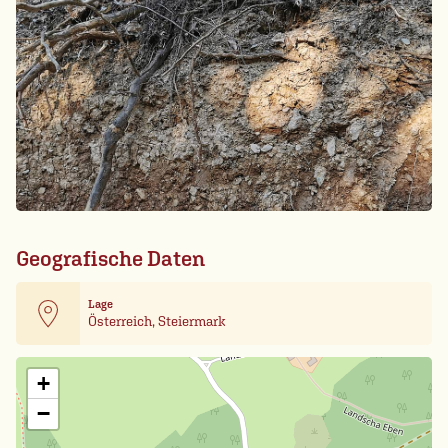
Geografische Daten
Lage
Österreich, Steiermark
Leaflet
| Card data ©
OpenStreetMap
+
−