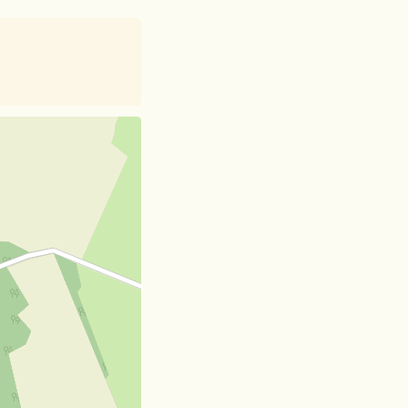
et
| Card data ©
OpenStreetMap