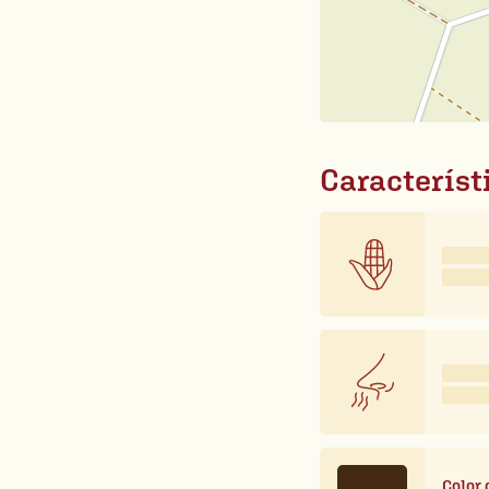
Característ
Color 