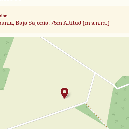
ción
ania, Baja Sajonia, 75m Altitud (m s.n.m.)
Leafl