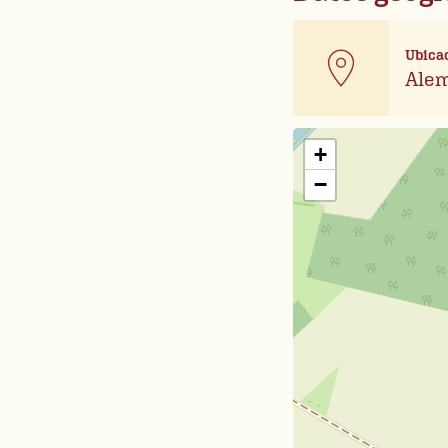
Ubica
Alem
+
−