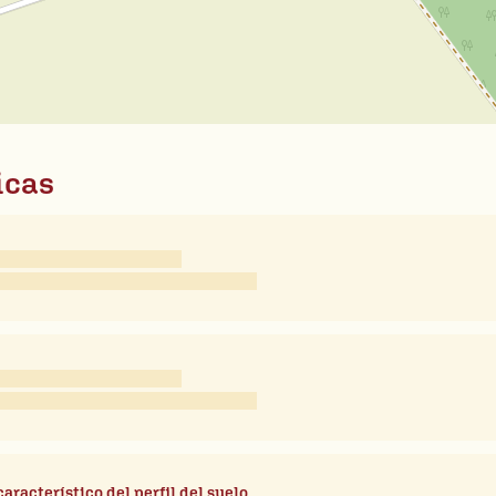
icas
característico del perfil del suelo