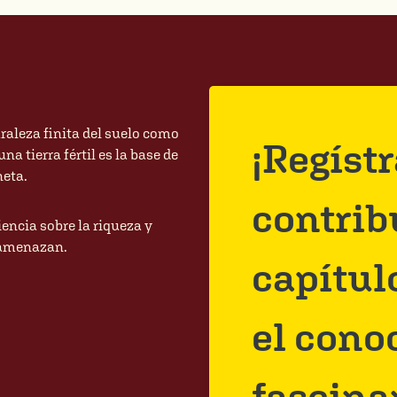
turaleza finita del suelo como
¡Regíst
a tierra fértil es la base de
neta.
contrib
encia sobre la riqueza y
s amenazan.
capítul
el cono
fascina