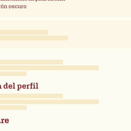
ón oscuro
 del perfil
re