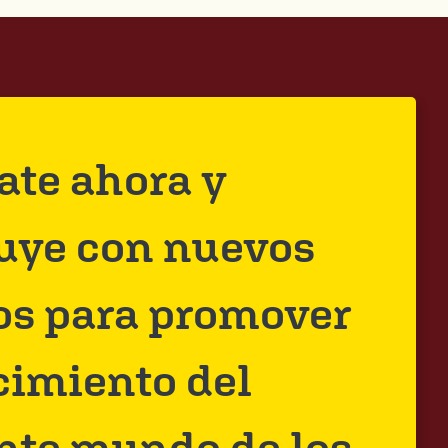
rate ahora y
uye con nuevos
os para promover
cimiento del
nte mundo de los