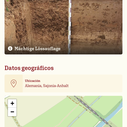
Mächtige Lössauflage
Datos geográficos
Ubicación
Alemania, Sajonia-Anhalt
Leaflet
| Card data ©
OpenStreetMap
+
−