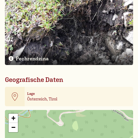
Pechrendzina
Geografische Daten
Lage
Österreich, Tirol
Leaflet
| Card data ©
OpenStreetMap
+
−