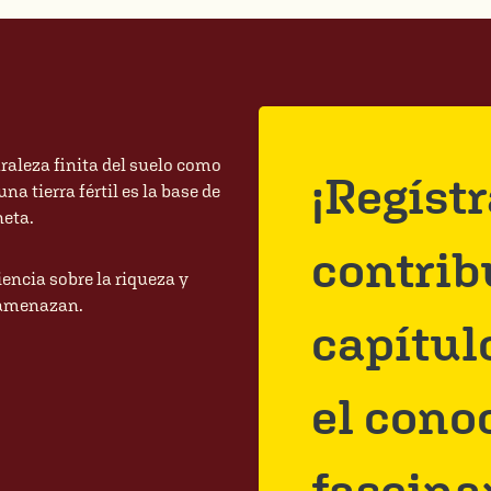
turaleza finita del suelo como
¡Regíst
a tierra fértil es la base de
neta.
contrib
encia sobre la riqueza y
s amenazan.
capítul
el cono
fascina