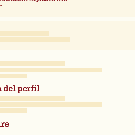
o
 del perfil
re