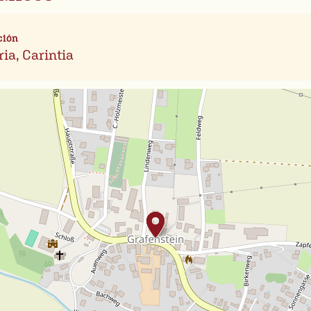
ción
ria, Carintia
Leafl