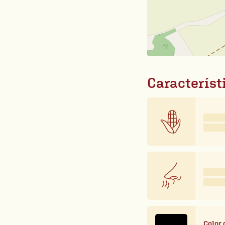
Característ
Color 