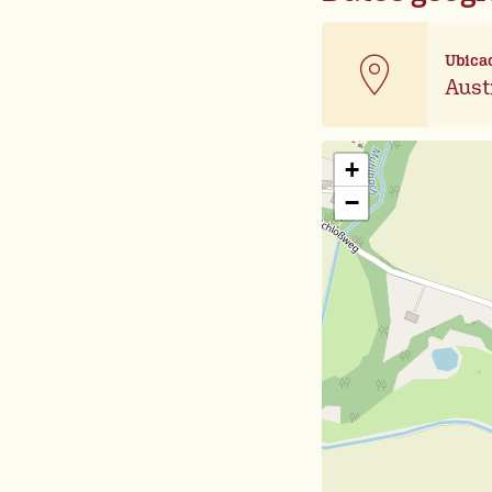
Ubica
Aust
+
−