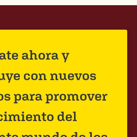
rate ahora y
uye con nuevos
os para promover
cimiento del
nte mundo de los