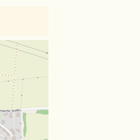
et
| Card data ©
OpenStreetMap