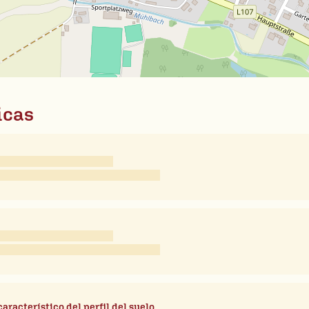
icas
característico del perfil del suelo