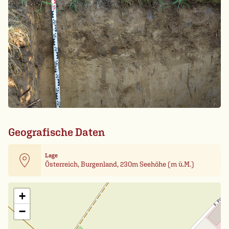
Geografische Daten
Lage
Österreich, Burgenland, 230m Seehöhe (m ü.M.)
Leaflet
| Card data ©
OpenStreetMap
+
−