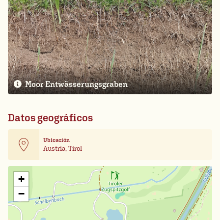
Moor Entwässerungsgraben
Datos geográficos
Ubicación
Austria, Tirol
Leaflet
| Card data ©
OpenStreetMap
+
−