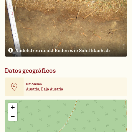
Nadelstreu deckt Boden wie Schilfdach ab
Datos geográficos
Ubicación
Austria, Baja Austria
Leaflet
| Card data ©
OpenStreetMap
+
−