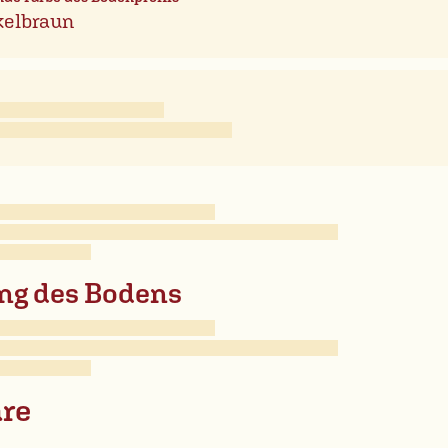
elbraun
ng des Bodens
re