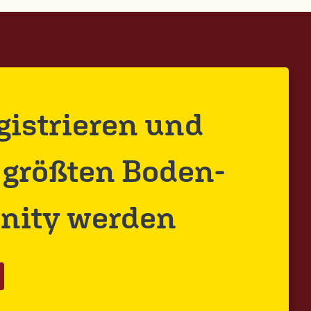
egistrieren und
r größten Boden-
ity werden