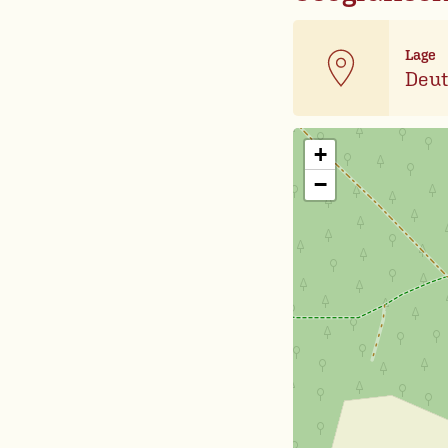
Lage
Deut
+
−