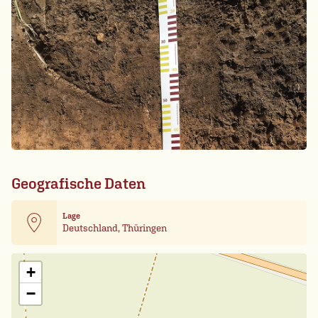
Geografische Daten
Lage
Deutschland, Thüringen
Leaflet
| Card data ©
OpenStreetMap
+
−