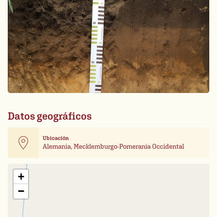
Datos geográficos
Ubicación
Alemania, Mecklemburgo-Pomerania Occidental
Leaflet
| Card data ©
OpenStreetMap
+
−