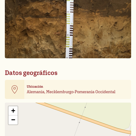
Datos geográficos
Ubicación
Alemania, Mecklemburgo-Pomerania Occidental
Leaflet
| Card data ©
OpenStreetMap
+
−