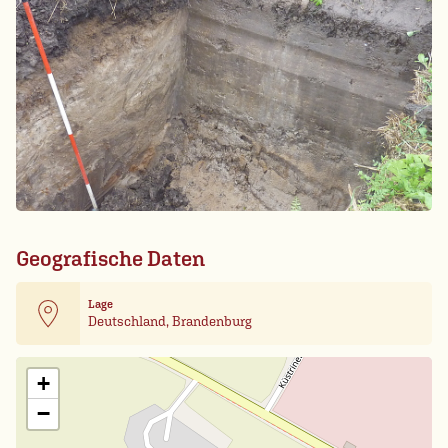
Geografische Daten
Lage
Deutschland, Brandenburg
Leaflet
| Card data ©
OpenStreetMap
+
−