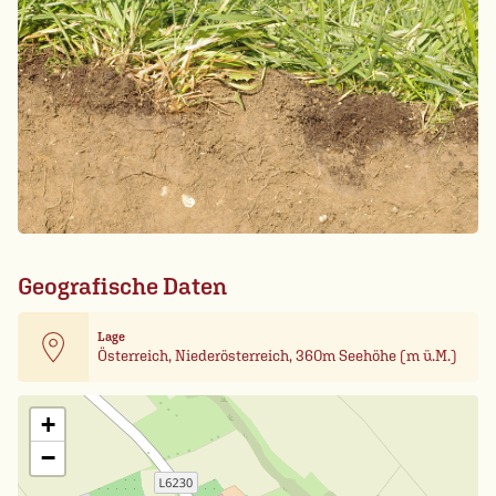
Geografische Daten
Lage
Österreich, Niederösterreich, 360m Seehöhe (m ü.M.)
Leaflet
| Card data ©
OpenStreetMap
+
−