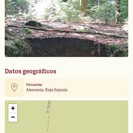
Datos geográficos
Ubicación
Alemania, Baja Sajonia
Leaflet
| Card data ©
OpenStreetMap
+
−