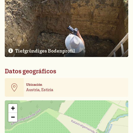
Tiefgründiges Bodenprofil
Datos geográficos
Ubicación
Austria, Estiria
Leaflet
| Card data ©
OpenStreetMap
+
−