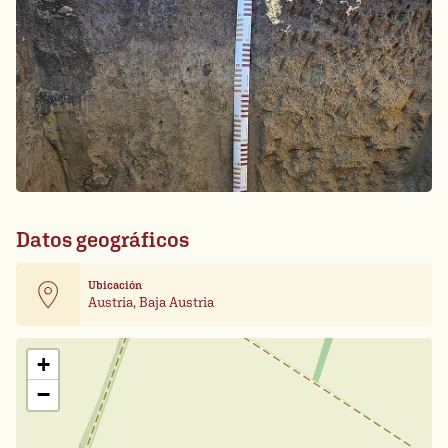
Datos geográficos
Ubicación
Austria, Baja Austria
Leaflet
| Card data ©
OpenStreetMap
+
−