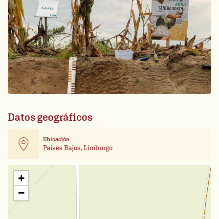
Datos geográficos
Ubicación
Países Bajos, Limburgo
Leaflet
| Card data ©
OpenStreetMap
+
−